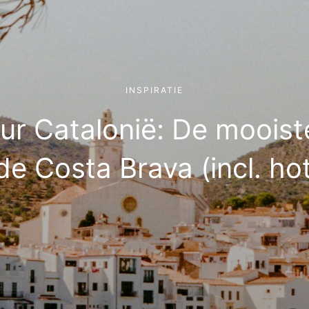
INSPIRATIE
ur Catalonië: De mooiste
de Costa Brava (incl. hot