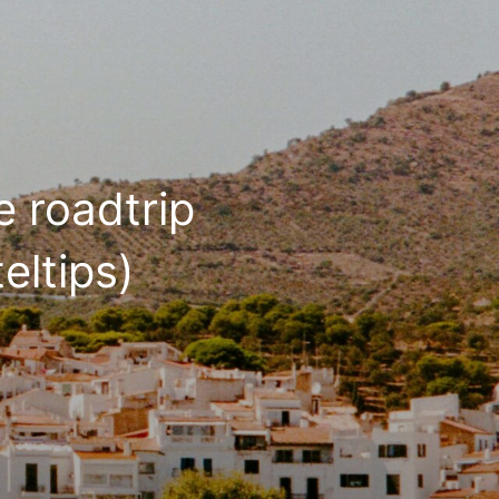
 roadtrip
eltips)