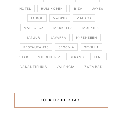
HOTEL
HUIS KOPEN
IBIZA
JÁVEA
LODGE
MADRID
MALAGA
MALLORCA
MARBELLA
MORAIRA
NATUUR
NAVARRA
PYRENEEËN
RESTAURANTS
SEGOVIA
SEVILLA
STAD
STEDENTRIP
STRAND
TENT
VAKANTIEHUIS
VALENCIA
ZWEMBAD
ZOEK OP DE KAART