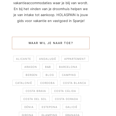
vakantieaccommodaties waar je blij van wordt.
En bij het vinden van je droomhuis helpen we
je van intake tot aankoop. HOLASPAIN is jouw
gids voor vakantie en vastgoed in Spanje!
WAAR WIL JE NAAR TOE?
ALICANTE
ANDALUSIË
APPARTEMENT
ARAGON
B&B
BARCELONA
BERGEN
BLOG
CAMPING
CATALONIË
CORDOBA
COSTA BLANCA
COSTA BRAVA
COSTA CÁLIDA
COSTA DEL SOL
COSTA DORADA
DÉNIA
ESTEPONA
GALICIË
GIRONA
GLAMPING
GRANADA