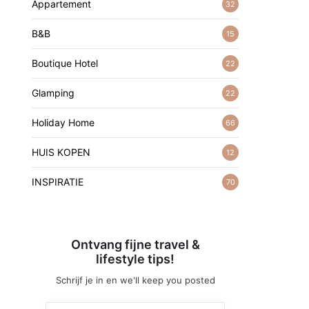
Appartement
32
B&B
15
Boutique Hotel
22
Glamping
22
Holiday Home
66
HUIS KOPEN
12
INSPIRATIE
70
Ontvang fijne travel &
lifestyle tips!
Schrijf je in en we'll keep you posted