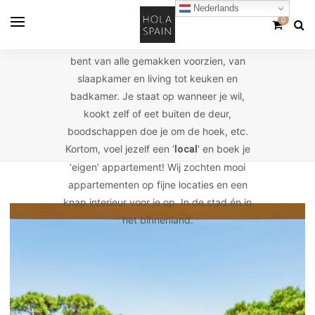
Nederlands
0
Verblijven in een appartement tijdens je
heeft heel veel
. Je
vakantie
voordelen
bent van alle gemakken voorzien, van
slaapkamer en living tot keuken en
badkamer. Je staat op wanneer je wil,
kookt zelf of eet buiten de deur,
boodschappen doe je om de hoek, etc.
Kortom, voel jezelf een ‘
‘ en boek je
local
‘eigen’ appartement! Wij zochten mooi
appartementen op fijne locaties en een
knap interieur voor je op. In de stad én in
het binnenland.