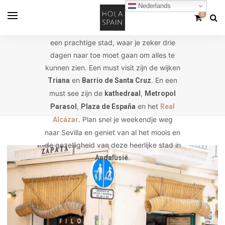
Nederlands
0
Sevilla is in het heerlijke Andalusië (in het
zuiden van Spanje) te vinden.
is
Sevilla
een prachtige stad, waar je zeker drie
dagen naar toe moet gaan om alles te
kunnen zien. Een must visit zijn de wijken
en
. En een
Triana
Barrio de Santa Cruz
must see zijn de
,
kathedraal
Metropol
,
en het
Parasol
Plaza de España
Real
. Plan snel je weekendje weg
Alcázar
naar Sevilla en geniet van al het moois en
de gezelligheid van deze heerlijke stad in
.
Andalusië