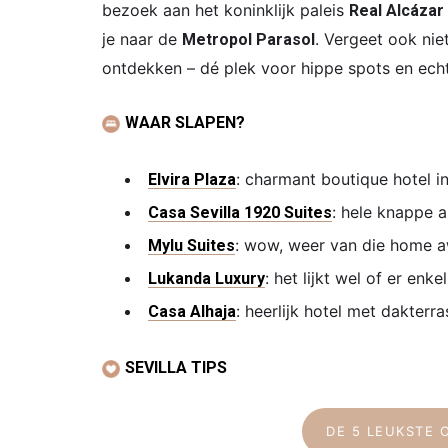
bezoek aan het koninklijk paleis
Real Alcázar
je naar de
. Vergeet ook nie
Metropol Parasol
ontdekken – dé plek voor hippe spots en ech
WAAR SLAPEN?
: charmant boutique hotel i
Elvira Plaza
: hele knappe 
Casa Sevilla 1920 Suites
: wow, weer van die home 
Mylu Suites
: het lijkt wel of er enk
Lukanda Luxury
: heerlijk hotel met dakter
Casa Alhaja
SEVILLA TIPS
DE 5 LEUKSTE 