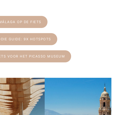
MÁLAGA OP DE FIETS
DIE GUIDE: 9X HOTSPOTS
KETS VOOR HET PICASSO MUSEUM