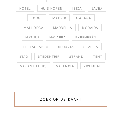
HOTEL
HUIS KOPEN
IBIZA
JÁVEA
LODGE
MADRID
MALAGA
MALLORCA
MARBELLA
MORAIRA
NATUUR
NAVARRA
PYRENEEËN
RESTAURANTS
SEGOVIA
SEVILLA
STAD
STEDENTRIP
STRAND
TENT
VAKANTIEHUIS
VALENCIA
ZWEMBAD
ZOEK OP DE KAART