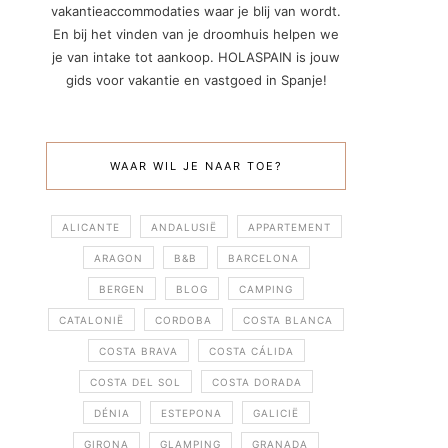
vakantieaccommodaties waar je blij van wordt.
En bij het vinden van je droomhuis helpen we
je van intake tot aankoop. HOLASPAIN is jouw
gids voor vakantie en vastgoed in Spanje!
WAAR WIL JE NAAR TOE?
ALICANTE
ANDALUSIË
APPARTEMENT
ARAGON
B&B
BARCELONA
BERGEN
BLOG
CAMPING
CATALONIË
CORDOBA
COSTA BLANCA
COSTA BRAVA
COSTA CÁLIDA
COSTA DEL SOL
COSTA DORADA
DÉNIA
ESTEPONA
GALICIË
GIRONA
GLAMPING
GRANADA