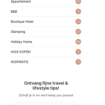
Appartement
32
B&B
15
Boutique Hotel
22
Glamping
22
Holiday Home
66
HUIS KOPEN
12
INSPIRATIE
70
Ontvang fijne travel &
lifestyle tips!
Schrijf je in en we'll keep you posted