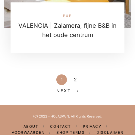
B&B
VALENCIA | Zalamera, fijne B&B in
het oude centrum
1
2
NEXT
(C) 2022 - HOLASPAIN. All Rights Reserved.
ABOUT
CONTACT
PRIVACY
VOORWAARDEN
SHOP TERMS
DISCLAIMER