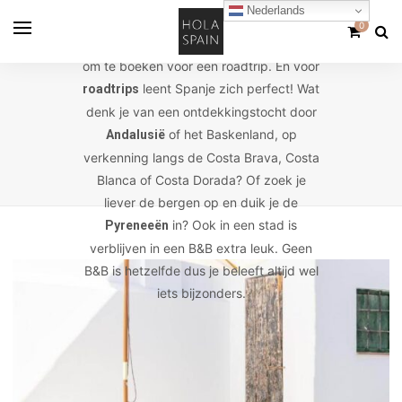
Nederlands
Ook in Spanje zijn
heel populair.
B&B’s
0
Het zijn vaak perfecte accommodaties
om te boeken voor een roadtrip. En voor
leent Spanje zich perfect! Wat
roadtrips
denk je van een ontdekkingstocht door
of het Baskenland, op
Andalusië
verkenning langs de Costa Brava, Costa
Blanca of Costa Dorada? Of zoek je
liever de bergen op en duik je de
in? Ook in een stad is
Pyreneeën
verblijven in een B&B extra leuk. Geen
B&B is hetzelfde dus je beleeft altijd wel
iets bijzonders.