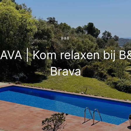
B&B
VA | Kom relaxen bij B&
Brava