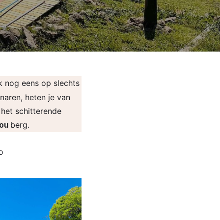
k nog eens op slechts
naren, heten je van
het schitterende
berg.
Nou
o