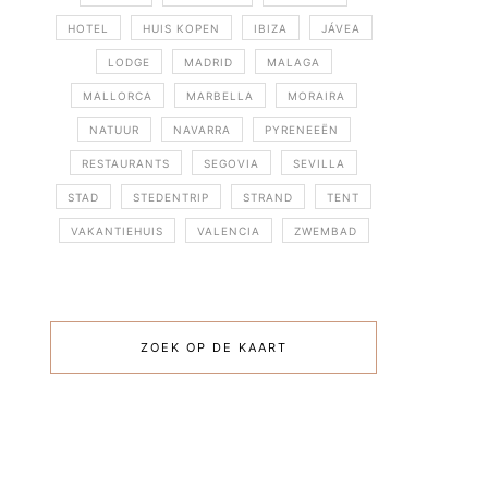
HOTEL
HUIS KOPEN
IBIZA
JÁVEA
LODGE
MADRID
MALAGA
MALLORCA
MARBELLA
MORAIRA
NATUUR
NAVARRA
PYRENEEËN
RESTAURANTS
SEGOVIA
SEVILLA
STAD
STEDENTRIP
STRAND
TENT
VAKANTIEHUIS
VALENCIA
ZWEMBAD
ZOEK OP DE KAART