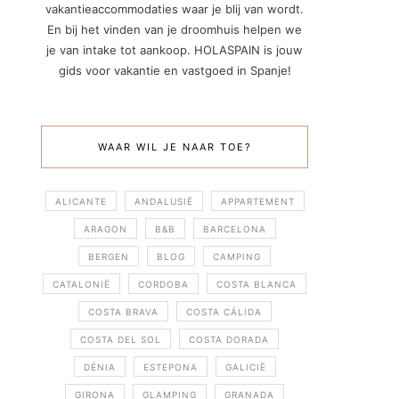
vakantieaccommodaties waar je blij van wordt.
En bij het vinden van je droomhuis helpen we
je van intake tot aankoop. HOLASPAIN is jouw
gids voor vakantie en vastgoed in Spanje!
WAAR WIL JE NAAR TOE?
ALICANTE
ANDALUSIË
APPARTEMENT
ARAGON
B&B
BARCELONA
BERGEN
BLOG
CAMPING
CATALONIË
CORDOBA
COSTA BLANCA
COSTA BRAVA
COSTA CÁLIDA
COSTA DEL SOL
COSTA DORADA
DÉNIA
ESTEPONA
GALICIË
GIRONA
GLAMPING
GRANADA