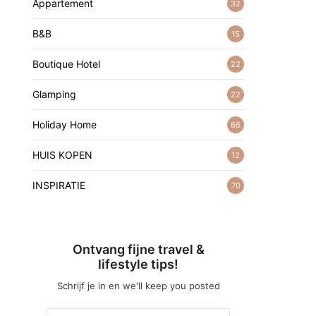
Appartement
32
B&B
15
Boutique Hotel
22
Glamping
22
Holiday Home
66
HUIS KOPEN
12
INSPIRATIE
70
Ontvang fijne travel &
lifestyle tips!
Schrijf je in en we'll keep you posted