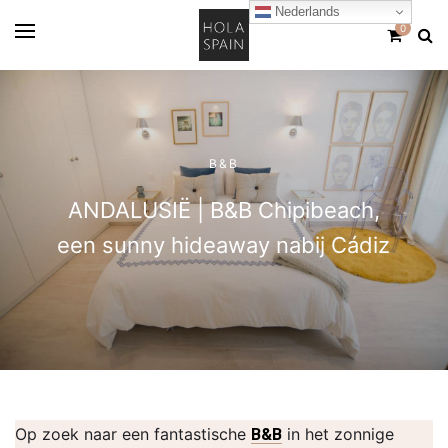
Nederlands
0
B&B
ANDALUSIË | B&B Chipibeach,
een sunny hideaway nabij Cádiz
Op zoek naar een fantastische
in het zonnige
B&B