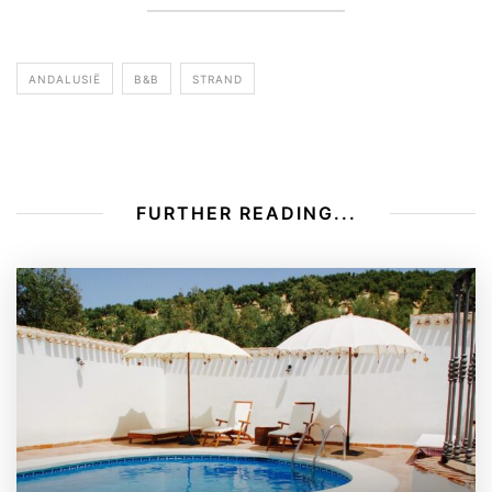
ANDALUSIË
B&B
STRAND
FURTHER READING...