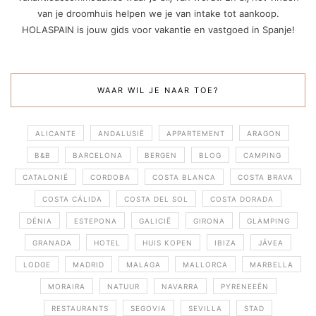
van je droomhuis helpen we je van intake tot aankoop.
HOLASPAIN is jouw gids voor vakantie en vastgoed in Spanje!
WAAR WIL JE NAAR TOE?
ALICANTE
ANDALUSIË
APPARTEMENT
ARAGON
B&B
BARCELONA
BERGEN
BLOG
CAMPING
CATALONIË
CORDOBA
COSTA BLANCA
COSTA BRAVA
COSTA CÁLIDA
COSTA DEL SOL
COSTA DORADA
DÉNIA
ESTEPONA
GALICIË
GIRONA
GLAMPING
GRANADA
HOTEL
HUIS KOPEN
IBIZA
JÁVEA
LODGE
MADRID
MALAGA
MALLORCA
MARBELLA
MORAIRA
NATUUR
NAVARRA
PYRENEEËN
RESTAURANTS
SEGOVIA
SEVILLA
STAD