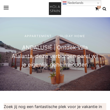
Nederlands
0
APPARTEMENT
HOLIDAY HOME
/
ANDALUSIË | Ontdek Villa
Atalanta, deze verborgen parel wil
je eigenlijk geheimhouden
Zoek jij nog een fantastische plek voor je vakantie in