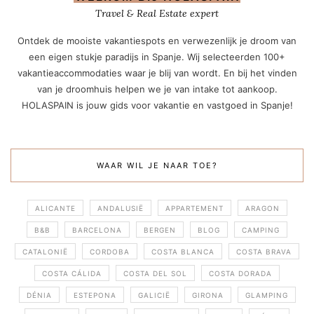
Travel & Real Estate expert
Ontdek de mooiste vakantiespots en verwezenlijk je droom van
een eigen stukje paradijs in Spanje. Wij selecteerden 100+
vakantieaccommodaties waar je blij van wordt. En bij het vinden
van je droomhuis helpen we je van intake tot aankoop.
HOLASPAIN is jouw gids voor vakantie en vastgoed in Spanje!
WAAR WIL JE NAAR TOE?
ALICANTE
ANDALUSIË
APPARTEMENT
ARAGON
B&B
BARCELONA
BERGEN
BLOG
CAMPING
CATALONIË
CORDOBA
COSTA BLANCA
COSTA BRAVA
COSTA CÁLIDA
COSTA DEL SOL
COSTA DORADA
DÉNIA
ESTEPONA
GALICIË
GIRONA
GLAMPING