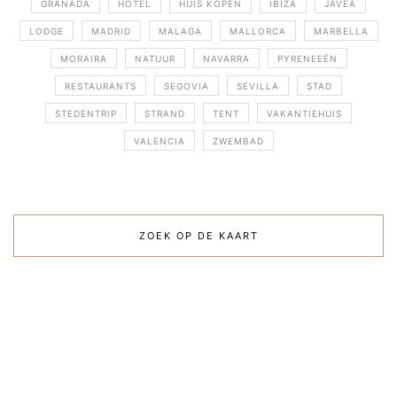
GRANADA
HOTEL
HUIS KOPEN
IBIZA
JÁVEA
LODGE
MADRID
MALAGA
MALLORCA
MARBELLA
MORAIRA
NATUUR
NAVARRA
PYRENEEËN
RESTAURANTS
SEGOVIA
SEVILLA
STAD
STEDENTRIP
STRAND
TENT
VAKANTIEHUIS
VALENCIA
ZWEMBAD
ZOEK OP DE KAART