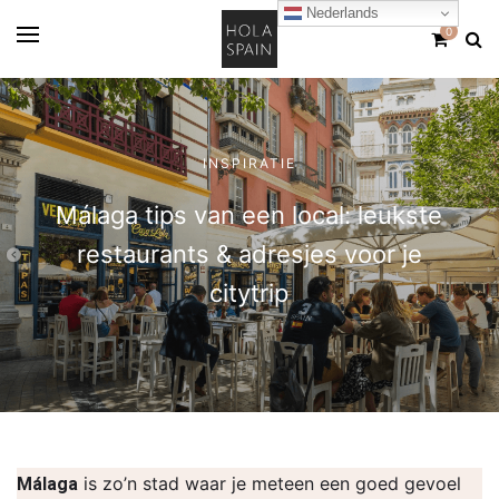
Nederlands
0
INSPIRATIE
Málaga tips van een local: leukste
restaurants & adresjes voor je
citytrip
is zo’n stad waar je meteen een goed gevoel
Málaga