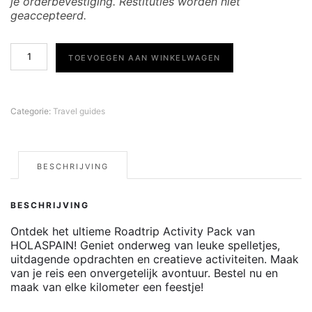
je orderbevestiging. Restituties worden niet
geaccepteerd.
ROAD
TOEVOEGEN AAN WINKELWAGEN
TRIP
ACTIVITY
PACK
|
Categorie:
Travel guides
50
pagina's
vol
fun
BESCHRIJVING
voor
onderweg
aantal
BESCHRIJVING
Ontdek het ultieme Roadtrip Activity Pack van
HOLASPAIN! Geniet onderweg van leuke spelletjes,
uitdagende opdrachten en creatieve activiteiten. Maak
van je reis een onvergetelijk avontuur. Bestel nu en
maak van elke kilometer een feestje!