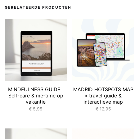
GERELATEERDE PRODUCTEN
MINDFULNESS GUIDE |
MADRID HOTSPOTS MAP
Self-care & me-time op
• travel guide &
vakantie
interactieve map
€
5,95
€
12,95