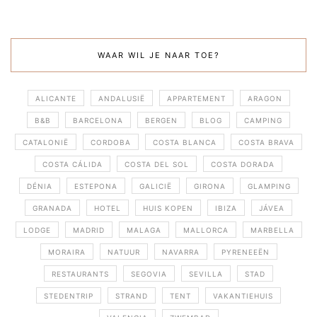
WAAR WIL JE NAAR TOE?
ALICANTE
ANDALUSIË
APPARTEMENT
ARAGON
B&B
BARCELONA
BERGEN
BLOG
CAMPING
CATALONIË
CORDOBA
COSTA BLANCA
COSTA BRAVA
COSTA CÁLIDA
COSTA DEL SOL
COSTA DORADA
DÉNIA
ESTEPONA
GALICIË
GIRONA
GLAMPING
GRANADA
HOTEL
HUIS KOPEN
IBIZA
JÁVEA
LODGE
MADRID
MALAGA
MALLORCA
MARBELLA
MORAIRA
NATUUR
NAVARRA
PYRENEEËN
RESTAURANTS
SEGOVIA
SEVILLA
STAD
STEDENTRIP
STRAND
TENT
VAKANTIEHUIS