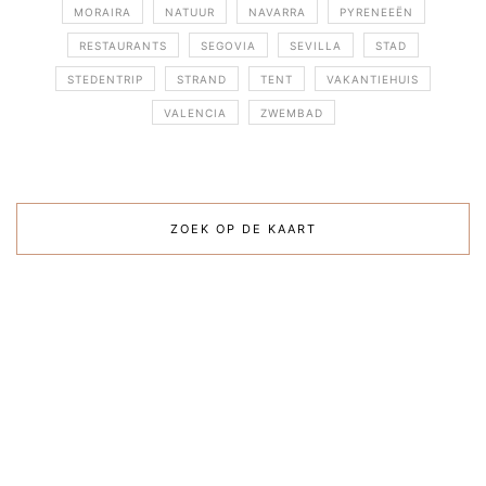
MORAIRA
NATUUR
NAVARRA
PYRENEEËN
RESTAURANTS
SEGOVIA
SEVILLA
STAD
STEDENTRIP
STRAND
TENT
VAKANTIEHUIS
VALENCIA
ZWEMBAD
ZOEK OP DE KAART