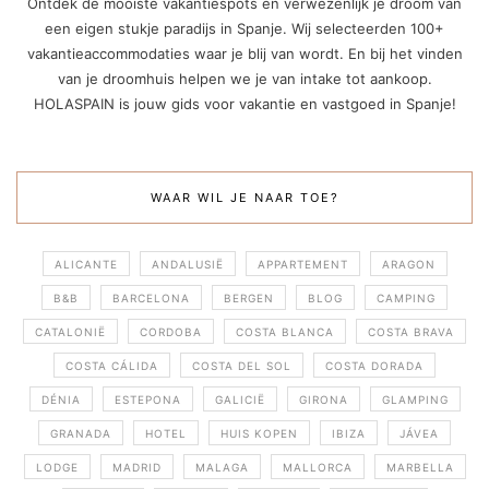
Ontdek de mooiste vakantiespots en verwezenlijk je droom van
een eigen stukje paradijs in Spanje. Wij selecteerden 100+
vakantieaccommodaties waar je blij van wordt. En bij het vinden
van je droomhuis helpen we je van intake tot aankoop.
HOLASPAIN is jouw gids voor vakantie en vastgoed in Spanje!
WAAR WIL JE NAAR TOE?
ALICANTE
ANDALUSIË
APPARTEMENT
ARAGON
B&B
BARCELONA
BERGEN
BLOG
CAMPING
CATALONIË
CORDOBA
COSTA BLANCA
COSTA BRAVA
COSTA CÁLIDA
COSTA DEL SOL
COSTA DORADA
DÉNIA
ESTEPONA
GALICIË
GIRONA
GLAMPING
GRANADA
HOTEL
HUIS KOPEN
IBIZA
JÁVEA
LODGE
MADRID
MALAGA
MALLORCA
MARBELLA