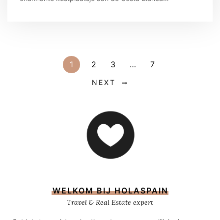
1
2
3
…
7
NEXT
WELKOM BIJ HOLASPAIN
Travel & Real Estate expert