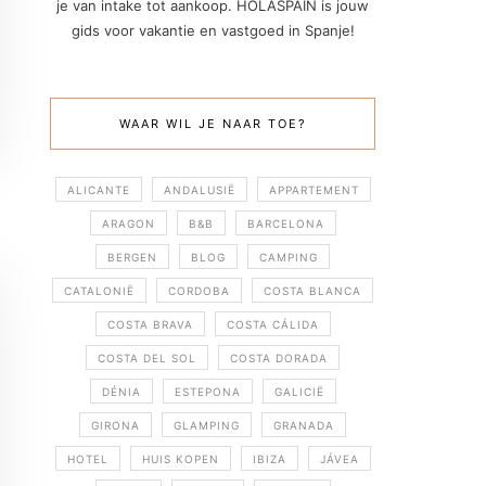
je van intake tot aankoop. HOLASPAIN is jouw
gids voor vakantie en vastgoed in Spanje!
WAAR WIL JE NAAR TOE?
ALICANTE
ANDALUSIË
APPARTEMENT
ARAGON
B&B
BARCELONA
BERGEN
BLOG
CAMPING
CATALONIË
CORDOBA
COSTA BLANCA
COSTA BRAVA
COSTA CÁLIDA
COSTA DEL SOL
COSTA DORADA
DÉNIA
ESTEPONA
GALICIË
GIRONA
GLAMPING
GRANADA
HOTEL
HUIS KOPEN
IBIZA
JÁVEA