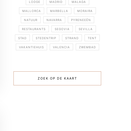
LODGE
MADRID
MALAGA
MALLORCA
MARBELLA
MORAIRA
NATUUR
NAVARRA
PYRENEEËN
RESTAURANTS
SEGOVIA
SEVILLA
STAD
STEDENTRIP
STRAND
TENT
VAKANTIEHUIS
VALENCIA
ZWEMBAD
ZOEK OP DE KAART