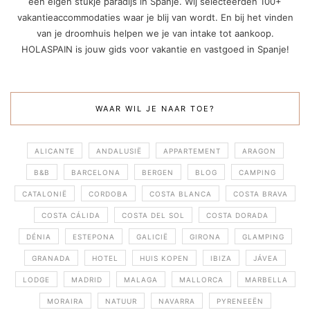
een eigen stukje paradijs in Spanje. Wij selecteerden 100+
vakantieaccommodaties waar je blij van wordt. En bij het vinden
van je droomhuis helpen we je van intake tot aankoop.
HOLASPAIN is jouw gids voor vakantie en vastgoed in Spanje!
WAAR WIL JE NAAR TOE?
ALICANTE
ANDALUSIË
APPARTEMENT
ARAGON
B&B
BARCELONA
BERGEN
BLOG
CAMPING
CATALONIË
CORDOBA
COSTA BLANCA
COSTA BRAVA
COSTA CÁLIDA
COSTA DEL SOL
COSTA DORADA
DÉNIA
ESTEPONA
GALICIË
GIRONA
GLAMPING
GRANADA
HOTEL
HUIS KOPEN
IBIZA
JÁVEA
LODGE
MADRID
MALAGA
MALLORCA
MARBELLA
MORAIRA
NATUUR
NAVARRA
PYRENEEËN