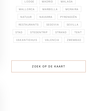
LODGE
MADRID
MALAGA
MALLORCA
MARBELLA
MORAIRA
NATUUR
NAVARRA
PYRENEEËN
RESTAURANTS
SEGOVIA
SEVILLA
STAD
STEDENTRIP
STRAND
TENT
VAKANTIEHUIS
VALENCIA
ZWEMBAD
ZOEK OP DE KAART