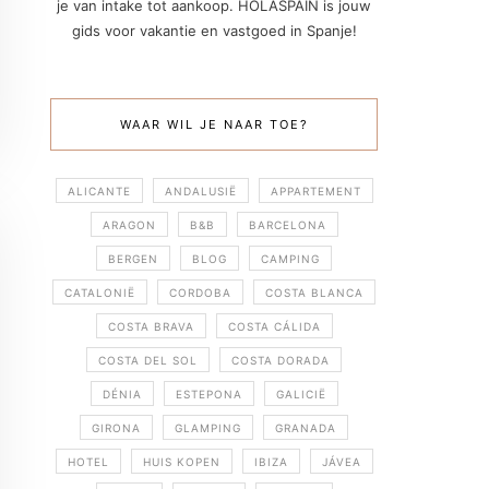
je van intake tot aankoop. HOLASPAIN is jouw
gids voor vakantie en vastgoed in Spanje!
WAAR WIL JE NAAR TOE?
ALICANTE
ANDALUSIË
APPARTEMENT
ARAGON
B&B
BARCELONA
BERGEN
BLOG
CAMPING
CATALONIË
CORDOBA
COSTA BLANCA
COSTA BRAVA
COSTA CÁLIDA
COSTA DEL SOL
COSTA DORADA
DÉNIA
ESTEPONA
GALICIË
GIRONA
GLAMPING
GRANADA
HOTEL
HUIS KOPEN
IBIZA
JÁVEA