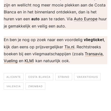
zijn en wellicht nog meer mooie plekken aan de Costa
Blanca en in het binnenland ontdekken, dan is het
huren van een
aan te raden. Via
Auto Europe
huur
auto
je gemakkelijk en veilig een auto.
En ben je nog op zoek naar een voordelig
,
vliegticket
kijk dan eens op prijsvergelijker
Tix.nl
. Rechtstreeks
boeken bij een vliegmaatschappijen (zoals
Tr
a
nsavia
,
Vueling
en
KLM
) kan natuurlijk ook.
ALICANTE
COSTA BLANCA
STRAND
VAKANTIEHUIS
VALENCIA
ZWEMBAD