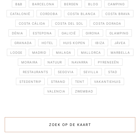
B&B
BARCELONA
BERGEN
BLOG
CAMPING
CATALONIË
CORDOBA
COSTA BLANCA
COSTA BRAVA
COSTA CÁLIDA
COSTA DEL SOL
COSTA DORADA
DÉNIA
ESTEPONA
GALICIË
GIRONA
GLAMPING
GRANADA
HOTEL
HUIS KOPEN
IBIZA
JÁVEA
LODGE
MADRID
MALAGA
MALLORCA
MARBELLA
MORAIRA
NATUUR
NAVARRA
PYRENEEËN
RESTAURANTS
SEGOVIA
SEVILLA
STAD
STEDENTRIP
STRAND
TENT
VAKANTIEHUIS
VALENCIA
ZWEMBAD
ZOEK OP DE KAART