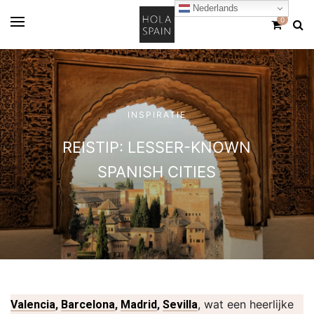
Nederlands
0
INSPIRATIE
REISTIP: LESSER-KNOWN
SPANISH CITIES
, wat een heerlijke
Valencia
,
Barcelona
,
Madrid
,
Sevilla