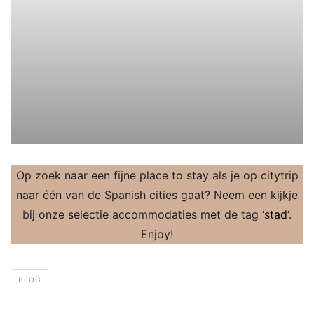
Op zoek naar een fijne place to stay als je op citytrip
naar één van de Spanish cities gaat? Neem een kijkje
bij onze selectie accommodaties met de tag ‘
stad
‘.
Enjoy!
BLOG