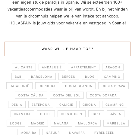
een eigen stukje paradijs in Spanje. Wij selecteerden 100+
vakantieaccommodaties waar je blij van wordt. En bij het vinden
van je droomhuis helpen we je van intake tot aankoop.
HOLASPAIN is jouw gids voor vakantie en vastgoed in Spanje!
WAAR WIL JE NAAR TOE?
ALICANTE
ANDALUSIË
APPARTEMENT
ARAGON
B&B
BARCELONA
BERGEN
BLOG
CAMPING
CATALONIË
CORDOBA
COSTA BLANCA
COSTA BRAVA
COSTA CÁLIDA
COSTA DEL SOL
COSTA DORADA
DÉNIA
ESTEPONA
GALICIË
GIRONA
GLAMPING
GRANADA
HOTEL
HUIS KOPEN
IBIZA
JÁVEA
LODGE
MADRID
MALAGA
MALLORCA
MARBELLA
MORAIRA
NATUUR
NAVARRA
PYRENEEËN