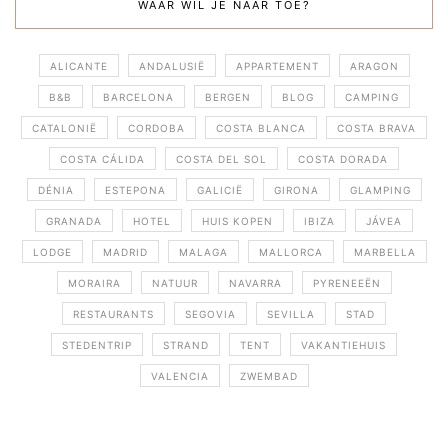
WAAR WIL JE NAAR TOE?
ALICANTE
ANDALUSIË
APPARTEMENT
ARAGON
B&B
BARCELONA
BERGEN
BLOG
CAMPING
CATALONIË
CORDOBA
COSTA BLANCA
COSTA BRAVA
COSTA CÁLIDA
COSTA DEL SOL
COSTA DORADA
DÉNIA
ESTEPONA
GALICIË
GIRONA
GLAMPING
GRANADA
HOTEL
HUIS KOPEN
IBIZA
JÁVEA
LODGE
MADRID
MALAGA
MALLORCA
MARBELLA
MORAIRA
NATUUR
NAVARRA
PYRENEEËN
RESTAURANTS
SEGOVIA
SEVILLA
STAD
STEDENTRIP
STRAND
TENT
VAKANTIEHUIS
VALENCIA
ZWEMBAD