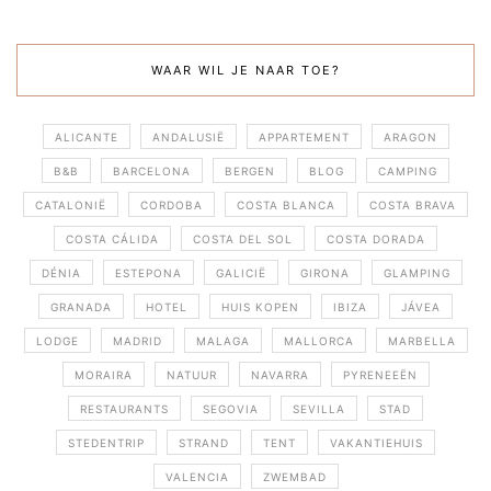
WAAR WIL JE NAAR TOE?
ALICANTE
ANDALUSIË
APPARTEMENT
ARAGON
B&B
BARCELONA
BERGEN
BLOG
CAMPING
CATALONIË
CORDOBA
COSTA BLANCA
COSTA BRAVA
COSTA CÁLIDA
COSTA DEL SOL
COSTA DORADA
DÉNIA
ESTEPONA
GALICIË
GIRONA
GLAMPING
GRANADA
HOTEL
HUIS KOPEN
IBIZA
JÁVEA
LODGE
MADRID
MALAGA
MALLORCA
MARBELLA
MORAIRA
NATUUR
NAVARRA
PYRENEEËN
RESTAURANTS
SEGOVIA
SEVILLA
STAD
STEDENTRIP
STRAND
TENT
VAKANTIEHUIS
VALENCIA
ZWEMBAD