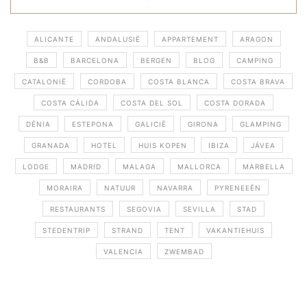
ALICANTE
ANDALUSIË
APPARTEMENT
ARAGON
B&B
BARCELONA
BERGEN
BLOG
CAMPING
CATALONIË
CORDOBA
COSTA BLANCA
COSTA BRAVA
COSTA CÁLIDA
COSTA DEL SOL
COSTA DORADA
DÉNIA
ESTEPONA
GALICIË
GIRONA
GLAMPING
GRANADA
HOTEL
HUIS KOPEN
IBIZA
JÁVEA
LODGE
MADRID
MALAGA
MALLORCA
MARBELLA
MORAIRA
NATUUR
NAVARRA
PYRENEEËN
RESTAURANTS
SEGOVIA
SEVILLA
STAD
STEDENTRIP
STRAND
TENT
VAKANTIEHUIS
VALENCIA
ZWEMBAD