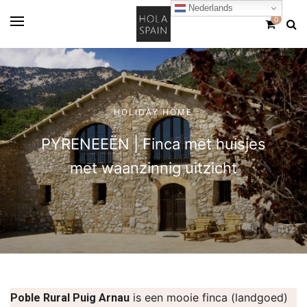
Nederlands
0
HOLIDAY HOME
PYRENEEËN | Finca met huisjes
met waanzinnig uitzicht
is een mooie finca (landgoed)
Poble Rural Puig Arnau