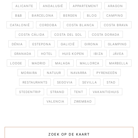
ALICANTE
ANDALUSIË
APPARTEMENT
ARAGON
B&B
BARCELONA
BERGEN
BLOG
CAMPING
CATALONIË
CORDOBA
COSTA BLANCA
COSTA BRAVA
COSTA CÁLIDA
COSTA DEL SOL
COSTA DORADA
DÉNIA
ESTEPONA
GALICIË
GIRONA
GLAMPING
GRANADA
HOTEL
HUIS KOPEN
IBIZA
JÁVEA
LODGE
MADRID
MALAGA
MALLORCA
MARBELLA
MORAIRA
NATUUR
NAVARRA
PYRENEEËN
RESTAURANTS
SEGOVIA
SEVILLA
STAD
STEDENTRIP
STRAND
TENT
VAKANTIEHUIS
VALENCIA
ZWEMBAD
ZOEK OP DE KAART