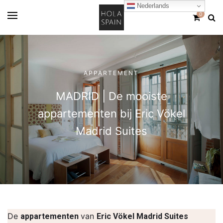
Nederlands
0
APPARTEMENT
MADRID | De mooiste
appartementen bij Eric Vökel
Madrid Suites
De
van
appartementen
Eric Vökel Madrid Suites