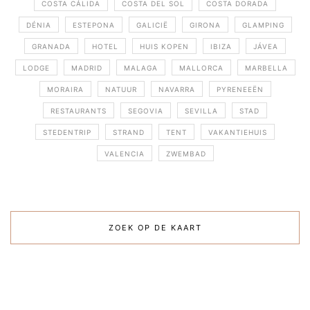
COSTA CÁLIDA
COSTA DEL SOL
COSTA DORADA
DÉNIA
ESTEPONA
GALICIË
GIRONA
GLAMPING
GRANADA
HOTEL
HUIS KOPEN
IBIZA
JÁVEA
LODGE
MADRID
MALAGA
MALLORCA
MARBELLA
MORAIRA
NATUUR
NAVARRA
PYRENEEËN
RESTAURANTS
SEGOVIA
SEVILLA
STAD
STEDENTRIP
STRAND
TENT
VAKANTIEHUIS
VALENCIA
ZWEMBAD
ZOEK OP DE KAART