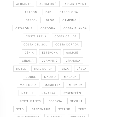
ALICANTE
ANDALUSIË
APPARTEMENT
ARAGON
B&B
BARCELONA
BERGEN
BLOG
CAMPING
CATALONIË
CORDOBA
COSTA BLANCA
COSTA BRAVA
COSTA CÁLIDA
COSTA DEL SOL
COSTA DORADA
DÉNIA
ESTEPONA
GALICIË
GIRONA
GLAMPING
GRANADA
HOTEL
HUIS KOPEN
IBIZA
JÁVEA
LODGE
MADRID
MALAGA
MALLORCA
MARBELLA
MORAIRA
NATUUR
NAVARRA
PYRENEEËN
RESTAURANTS
SEGOVIA
SEVILLA
STAD
STEDENTRIP
STRAND
TENT