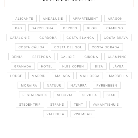
ALICANTE
ANDALUSIË
APPARTEMENT
ARAGON
B&B
BARCELONA
BERGEN
BLOG
CAMPING
CATALONIË
CORDOBA
COSTA BLANCA
COSTA BRAVA
COSTA CÁLIDA
COSTA DEL SOL
COSTA DORADA
DÉNIA
ESTEPONA
GALICIË
GIRONA
GLAMPING
GRANADA
HOTEL
HUIS KOPEN
IBIZA
JÁVEA
LODGE
MADRID
MALAGA
MALLORCA
MARBELLA
MORAIRA
NATUUR
NAVARRA
PYRENEEËN
RESTAURANTS
SEGOVIA
SEVILLA
STAD
STEDENTRIP
STRAND
TENT
VAKANTIEHUIS
VALENCIA
ZWEMBAD