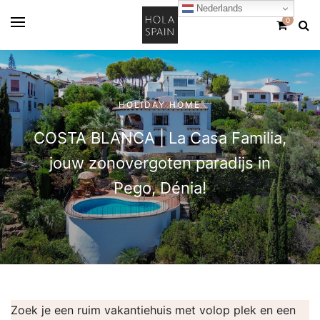
Nederlands
0
HOLIDAY HOME
COSTA BLANCA | La Casa Familia,
jouw zonovergoten paradijs in
Pego, Dénia!
Zoek je een ruim vakantiehuis met volop plek en een