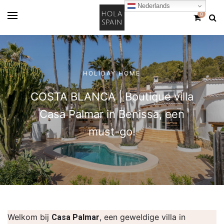
Nederlands
0
HOLIDAY HOME
COSTA BLANCA | Boutique villa
Casa Palmar in Benissa, een
must-go!
Welkom bij
, een geweldige villa in
Casa Palmar