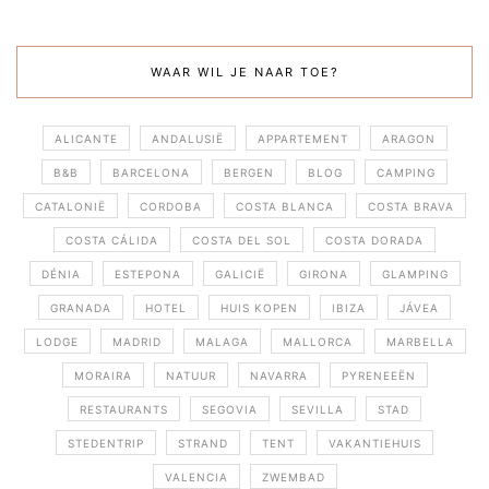
WAAR WIL JE NAAR TOE?
ALICANTE
ANDALUSIË
APPARTEMENT
ARAGON
B&B
BARCELONA
BERGEN
BLOG
CAMPING
CATALONIË
CORDOBA
COSTA BLANCA
COSTA BRAVA
COSTA CÁLIDA
COSTA DEL SOL
COSTA DORADA
DÉNIA
ESTEPONA
GALICIË
GIRONA
GLAMPING
GRANADA
HOTEL
HUIS KOPEN
IBIZA
JÁVEA
LODGE
MADRID
MALAGA
MALLORCA
MARBELLA
MORAIRA
NATUUR
NAVARRA
PYRENEEËN
RESTAURANTS
SEGOVIA
SEVILLA
STAD
STEDENTRIP
STRAND
TENT
VAKANTIEHUIS
VALENCIA
ZWEMBAD