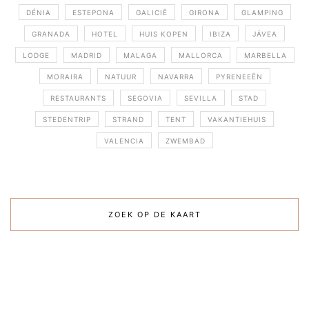
DÉNIA
ESTEPONA
GALICIË
GIRONA
GLAMPING
GRANADA
HOTEL
HUIS KOPEN
IBIZA
JÁVEA
LODGE
MADRID
MALAGA
MALLORCA
MARBELLA
MORAIRA
NATUUR
NAVARRA
PYRENEEËN
RESTAURANTS
SEGOVIA
SEVILLA
STAD
STEDENTRIP
STRAND
TENT
VAKANTIEHUIS
VALENCIA
ZWEMBAD
ZOEK OP DE KAART