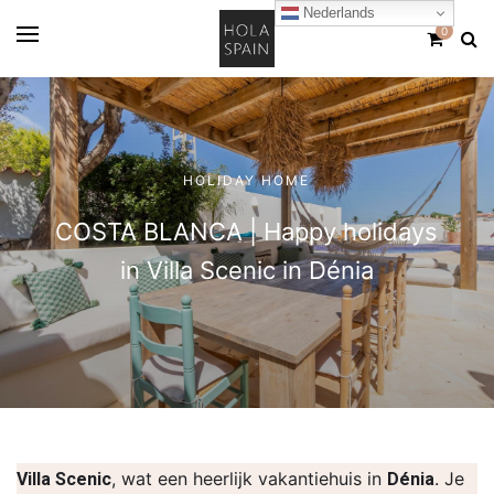
Nederlands
0
HOLIDAY HOME
COSTA BLANCA | Happy holidays
in Villa Scenic in Dénia
, wat een heerlijk vakantiehuis in
. Je
Villa Scenic
Dénia