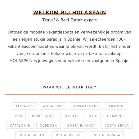
WELKOM BIJ HOLASPAIN
Travel & Real Estate expert
Ontdek de mooiste vakantiespots en verwezenlijk je droom van
een eigen stukje paradijs in Spanje. Wij selecteerden 100+
vakantieaccommodaties waar je blij van wordt. En bij het vinden
van je droomhuis helpen we je van intake tot aankoop.
HOLASPAIN is jouw gids voor vakantie en vastgoed in Spanje!
WAAR WIL JE NAAR TOE?
ALICANTE
ANDALUSIË
APPARTEMENT
ARAGON
B&B
BARCELONA
BERGEN
BLOG
CAMPING
CATALONIË
CORDOBA
COSTA BLANCA
COSTA BRAVA
COSTA CÁLIDA
COSTA DEL SOL
COSTA DORADA