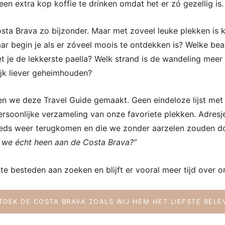
en extra kop koffie te drinken omdat het er zó gezellig is.
sta Brava zo bijzonder. Maar met zoveel leuke plekken is k
ar begin je als er zóveel moois te ontdekken is? Welke bea
et je de lekkerste paella? Welk strand is de wandeling mee
lijk liever geheimhouden?
n we deze Travel Guide gemaakt. Geen eindeloze lijst met 
rsoonlijke verzameling van onze favoriete plekken. Adresj
eds weer terugkomen en die we zonder aarzelen zouden do
we écht heen aan de Costa Brava?”
d te besteden aan zoeken en blijft er vooral meer tijd over o
TDEK DE COSTA BRAVA ZOALS WIJ HEM HET LIEFSTE BELE