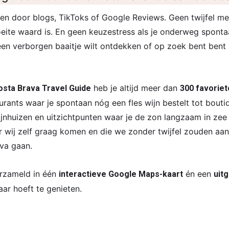
en door blogs, TikToks of Google Reviews. Geen twijfel me
eite waard is. En geen keuzestress als je onderweg spontaan
een verborgen baaitje wilt ontdekken of op zoek bent bent 
heb je altijd meer dan
sta Brava Travel Guide
300 favoriet
urants waar je spontaan nóg een fles wijn bestelt tot bouti
wijnhuizen en uitzichtpunten waar je de zon langzaam in zee 
r wij zelf graag komen en die we zonder twijfel zouden aa
va gaan.
verzameld in één
én een
interactieve Google Maps-kaart
uit
aar hoeft te genieten.