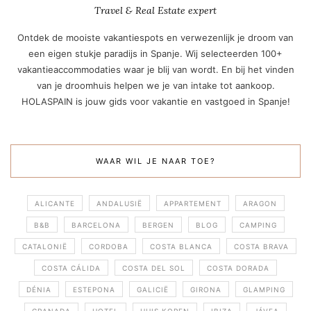
Travel & Real Estate expert
Ontdek de mooiste vakantiespots en verwezenlijk je droom van
een eigen stukje paradijs in Spanje. Wij selecteerden 100+
vakantieaccommodaties waar je blij van wordt. En bij het vinden
van je droomhuis helpen we je van intake tot aankoop.
HOLASPAIN is jouw gids voor vakantie en vastgoed in Spanje!
WAAR WIL JE NAAR TOE?
ALICANTE
ANDALUSIË
APPARTEMENT
ARAGON
B&B
BARCELONA
BERGEN
BLOG
CAMPING
CATALONIË
CORDOBA
COSTA BLANCA
COSTA BRAVA
COSTA CÁLIDA
COSTA DEL SOL
COSTA DORADA
DÉNIA
ESTEPONA
GALICIË
GIRONA
GLAMPING