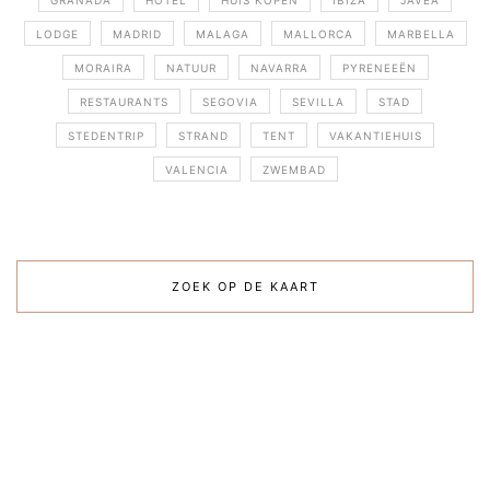
GRANADA
HOTEL
HUIS KOPEN
IBIZA
JÁVEA
LODGE
MADRID
MALAGA
MALLORCA
MARBELLA
MORAIRA
NATUUR
NAVARRA
PYRENEEËN
RESTAURANTS
SEGOVIA
SEVILLA
STAD
STEDENTRIP
STRAND
TENT
VAKANTIEHUIS
VALENCIA
ZWEMBAD
ZOEK OP DE KAART