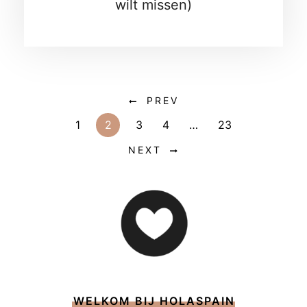
wilt missen)
PREV
1
2
3
4
…
23
NEXT
WELKOM BIJ HOLASPAIN