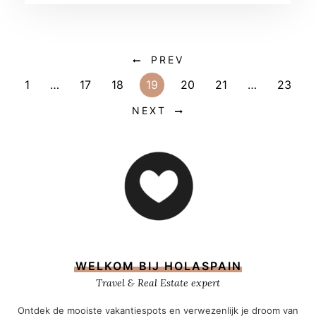
PREV
1
…
17
18
19
20
21
…
23
NEXT
WELKOM BIJ HOLASPAIN
Travel & Real Estate expert
Ontdek de mooiste vakantiespots en verwezenlijk je droom van