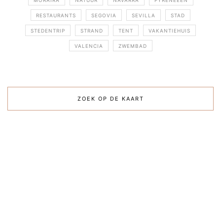
MORAIRA
NATUUR
NAVARRA
PYRENEEËN
RESTAURANTS
SEGOVIA
SEVILLA
STAD
STEDENTRIP
STRAND
TENT
VAKANTIEHUIS
VALENCIA
ZWEMBAD
ZOEK OP DE KAART