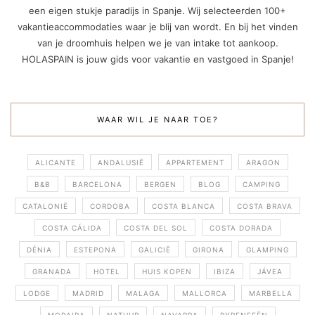
een eigen stukje paradijs in Spanje. Wij selecteerden 100+
vakantieaccommodaties waar je blij van wordt. En bij het vinden
van je droomhuis helpen we je van intake tot aankoop.
HOLASPAIN is jouw gids voor vakantie en vastgoed in Spanje!
WAAR WIL JE NAAR TOE?
ALICANTE
ANDALUSIË
APPARTEMENT
ARAGON
B&B
BARCELONA
BERGEN
BLOG
CAMPING
CATALONIË
CORDOBA
COSTA BLANCA
COSTA BRAVA
COSTA CÁLIDA
COSTA DEL SOL
COSTA DORADA
DÉNIA
ESTEPONA
GALICIË
GIRONA
GLAMPING
GRANADA
HOTEL
HUIS KOPEN
IBIZA
JÁVEA
LODGE
MADRID
MALAGA
MALLORCA
MARBELLA